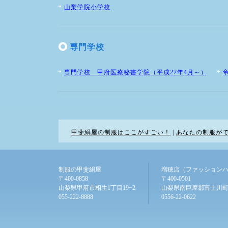
山梨学院小学校
専門学校
専門学校 甲府医療秘書学院（平成27年4月～）
甲斐絹屋の制服はここがすごい！
|
あなたの制服が
制服の甲斐絹屋
増穂店（ファッション
〒400-0858
〒400-0501
山梨県甲府市相生1丁目19−2
山梨県南巨摩郡富士川町
055-222-8888
0556-22-0622