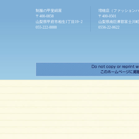
制服の甲斐絹屋
増穂店（ファッション
〒400-0858
〒400-0501
山梨県甲府市相生1丁目19−2
山梨県南巨摩郡富士川町
055-222-8888
0556-22-0622