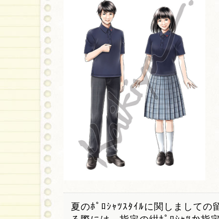
夏のﾎﾟﾛｼｬﾂｽﾀｲﾙに関しましての