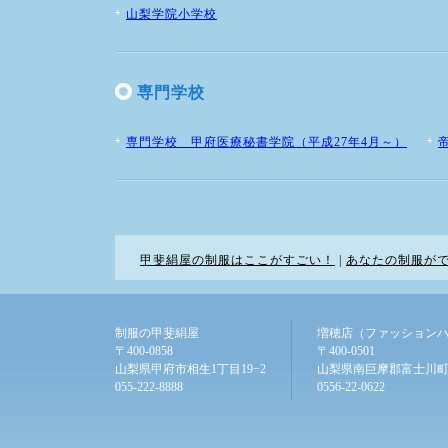
山梨学院小学校
専門学校
専門学校 甲府医療秘書学院（平成27年4月～）
甲斐絹屋の制服はここがすごい！
|
あなたの制服が
制服の甲斐絹屋
増穂店（ファッション
〒400-0858
〒400-0501
山梨県甲府市相生1丁目19−2
山梨県南巨摩郡富士川町
055-222-8888
0556-22-0622