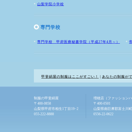
山梨学院小学校
専門学校
専門学校 甲府医療秘書学院（平成27年4月～）
甲斐絹屋の制服はここがすごい！
|
あなたの制服が
制服の甲斐絹屋
増穂店（ファッション
〒400-0858
〒400-0501
山梨県甲府市相生1丁目19−2
山梨県南巨摩郡富士川町
055-222-8888
0556-22-0622